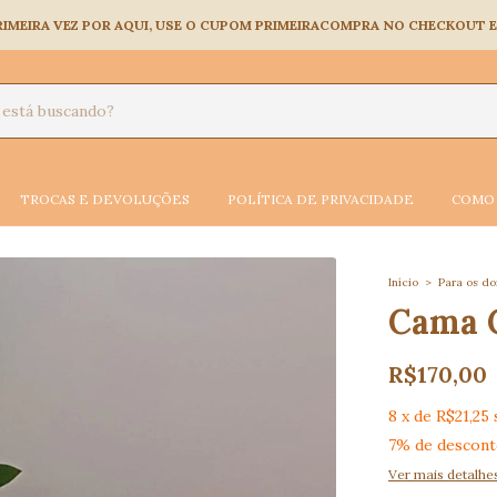
A PRIMEIRA VEZ POR AQUI, USE O CUPOM PRIMEIRACOMPRA NO CHECKOUT
TROCAS E DEVOLUÇÕES
POLÍTICA DE PRIVACIDADE
COMO 
Início
>
Para os d
Cama 
R$170,00
8
x
de
R$21,25
7% de descon
Ver mais detalhe