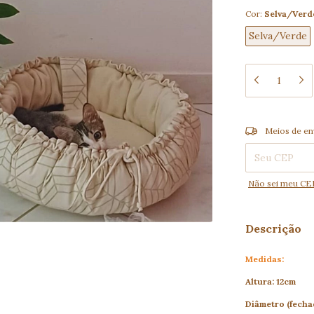
Cor:
Selva/Verd
Selva/Verde
Entregas para o
Meios de en
Não sei meu CE
Descrição
Medidas:
Altura: 12cm
Diâmetro (fecha