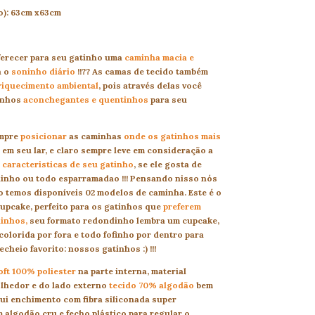
o): 63cm x63cm
ferecer para seu gatinho uma
caminha macia e
a o
soninho diário
!!?? As camas de tecido também
riquecimento ambiental
, pois através delas você
tinhos
aconchegantes e quentinhos
para seu
empre
posicionar
as caminhas
onde os gatinhos mais
em seu lar, e claro sempre leve em consideração a
 caracteristicas de seu gatinho
, se ele gosta de
inho ou todo esparramadao !!! Pensando nisso nós
o temos disponíveis 02 modelos de caminha. Este é o
pcake, perfeito para os gatinhos que
preferem
inhos,
seu formato redondinho lembra um cupcake,
colorida por fora e todo fofinho por dentro para
cheio favorito: nossos gatinhos :) !!!
ft 100% poliester
na parte interna, material
lhedor e do lado externo
tecido 70%
algodão
bem
sui enchimento com fibra siliconada super
 algodão cru e fecho plástico para regular o