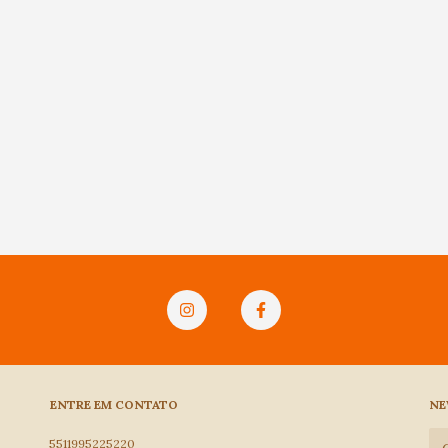
ENTRE EM CONTATO
NE
5511995225220