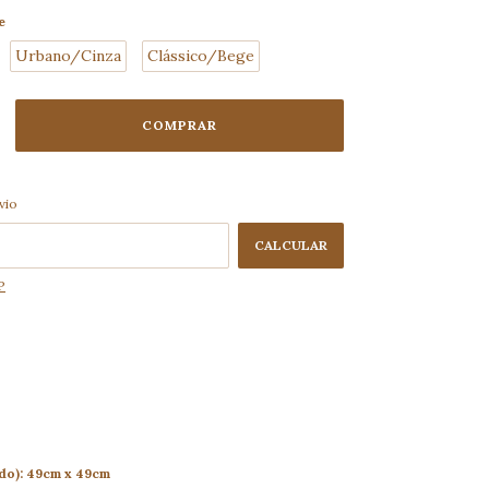
e
Urbano/Cinza
Clássico/Bege
ALTERAR CEP
 CEP:
vio
CALCULAR
P
do): 49cm x 49cm