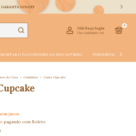
 E GARANTA 10%OFF
0
Olá!
Faça login
Ou cadastre-se
MONTAR O PLAYGROUND DO SEU GATINHO
PERGUNTAS FREQUEN
onos da Casa
>
Caminhas
>
Cama Cupcake
Cupcake
sem juros
to
pagando com Boleto
s