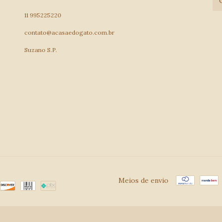
11 995225220
contato@acasaedogato.com.br
Suzano S.P.
Meios de envio