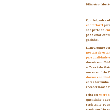
Diâmetro (abert
Que tal poder o
confortável
par
são parte do
en
pode criar can
gatinho.
É importante s
gostam de estar
personalidade e
dormir encolhid
A Casa é do Gat
nosso modelo Cu
dormir encolhid
com a forminha 
receber nosso re
Feita em
Microso
quentinho e aco
resistente, pos
macia,cordão em