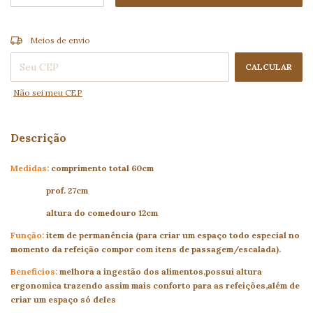
ALTERAR CEP
Entregas para o CEP:
Meios de envio
CALCULAR
Não sei meu CEP
Descrição
Medidas:
comprimento total 60cm
prof. 27cm
altura do comedouro 12cm
Função:
item de permanência (para criar um espaço todo especial no
momento da refeição compor com itens de passagem/escalada).
Beneficios:
melhora a ingestão dos alimentos,possui altura
ergonomica trazendo assim mais conforto para as refeições,além de
criar um espaço só deles