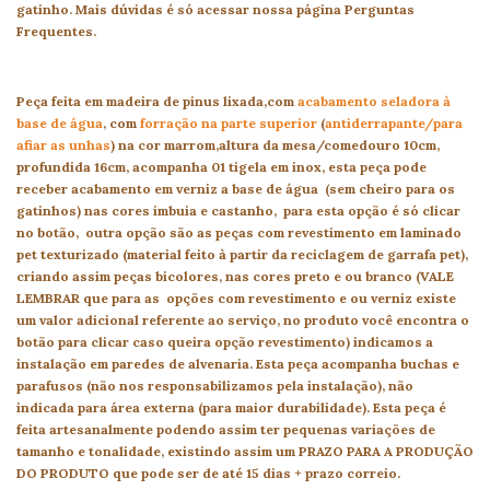
gatinho. Mais dúvidas é só acessar nossa página Perguntas
Frequentes.
Peça feita em madeira de pinus lixada,com
acabamento seladora à
base de água
, com
forração na parte superior
(
antiderrapante/para
afiar as unhas
) na cor marrom,altura da mesa/comedouro 10cm,
profundida 16cm, acompanha 01 tigela em inox, esta peça pode
receber acabamento em verniz a base de água (sem cheiro para os
gatinhos) nas cores imbuia e castanho, para esta opção é só clicar
no botão, outra opção são as peças com revestimento em laminado
pet texturizado (material feito à partir da reciclagem de garrafa pet),
criando assim peças bicolores, nas cores preto e ou branco (VALE
LEMBRAR que para as opções com revestimento e ou verniz existe
um valor adicional referente ao serviço, no produto você encontra o
botão para clicar caso queira opção revestimento) indicamos a
instalação em paredes de alvenaria. Esta peça acompanha buchas e
parafusos (não nos responsabilizamos pela instalação), não
indicada para área externa (para maior durabilidade). Esta peça é
feita artesanalmente podendo assim ter pequenas variações de
tamanho e tonalidade, existindo assim um PRAZO PARA A PRODUÇÃO
DO PRODUTO que pode ser de até 15 dias + prazo correio.