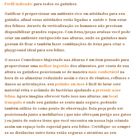
Perfil indicado:
para todos os gatinhos
Gatificar é proporcionar um ambiente rico em atividades para seu
gatinho, afinal estas atividades estão ligadas a saúde e bem estar
dos felinos. Através da verticalização os humanos não precisam
disponibilizar grandes espaços. Com itens/peças avulsas você pode
criar um ambiente enriquecido nas alturas, onde os gatinhos mais
gostam de ficar e também fazer combinações de itens para criar o
playground ideal para seu felino.
O nosso Comedouro Majestade nas Alturas é um item pensado para
proporcionar uma
melhor ingestão
dos alimentos, por conta de sua
altura os gatinhos posicionam se de maneira
mais confortável
na
hora de se alimentar reduzindo assim o risco de vômitos, refluxos e
danos as articulações, seu
potinho em inox
é fácil de lavar este
material evita o acúmulo de bactérias ajudando a
prevenir acne
felina
. Agora imagina oferecer tudo isso nas alturas, um
local
tranquilo
e onde seu gatinho se sente mais seguro, podendo
também utiliza-lo como ponto de observação. Esta peça pode ser
posicionada junto a mobilíarios ( que não ofereçam perigo aos gatos
) ou junto de outros itens que você encontra em nossa loja criando
assim um espaço todo especial para seu felino. Certifique-se sempre
se as distâncias entre itens estão seguras e atrativas ao seu