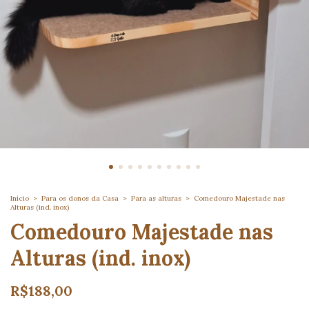
Início
>
Para os donos da Casa
>
Para as alturas
>
Comedouro Majestade nas
Alturas (ind. inox)
Comedouro Majestade nas
Alturas (ind. inox)
R$188,00