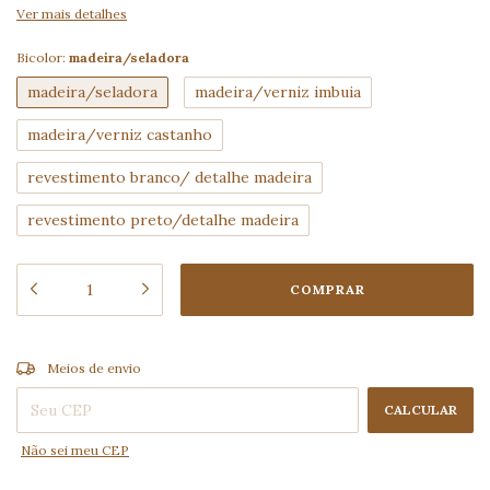
Ver mais detalhes
Bicolor:
madeira/seladora
madeira/seladora
madeira/verniz imbuia
madeira/verniz castanho
revestimento branco/ detalhe madeira
revestimento preto/detalhe madeira
ALTERAR CEP
Entregas para o CEP:
Meios de envio
CALCULAR
Não sei meu CEP