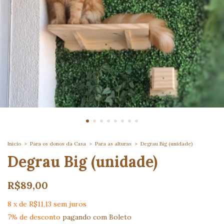
Início
>
Para os donos da Casa
>
Para as alturas
>
Degrau Big (unidade)
Degrau Big (unidade)
R$89,00
8
x
de
R$11,13
sem juros
7% de desconto
pagando com Boleto