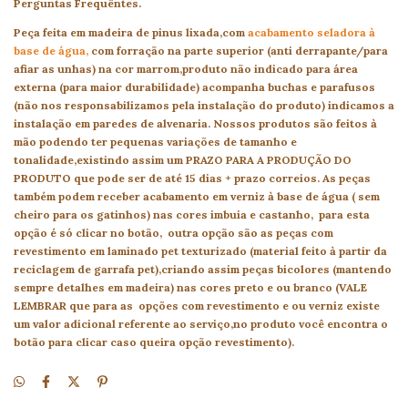
Perguntas Frequêntes.
Peça feita em madeira de pinus lixada,com
acabamento seladora à
base de água,
com forração na parte superior (anti derrapante/para
afiar as unhas) na cor marrom,produto não indicado para área
externa (para maior durabilidade) acompanha buchas e parafusos
(não nos responsabilizamos pela instalação do produto) indicamos a
instalação em paredes de alvenaria. Nossos produtos são feitos à
mão podendo ter pequenas variações de tamanho e
tonalidade,existindo assim um PRAZO PARA A PRODUÇÃO DO
PRODUTO que pode ser de até 15 dias + prazo correios. As peças
também podem receber acabamento em verniz à base de água ( sem
cheiro para os gatinhos) nas cores imbuia e castanho, para esta
opção é só clicar no botão, outra opção são as peças com
revestimento em laminado pet texturizado (material feito à partir da
reciclagem de garrafa pet),criando assim peças bicolores (mantendo
sempre detalhes em madeira) nas cores preto e ou branco (VALE
LEMBRAR que para as opções com revestimento e ou verniz existe
um valor adicional referente ao serviço,no produto você encontra o
botão para clicar caso queira opção revestimento).