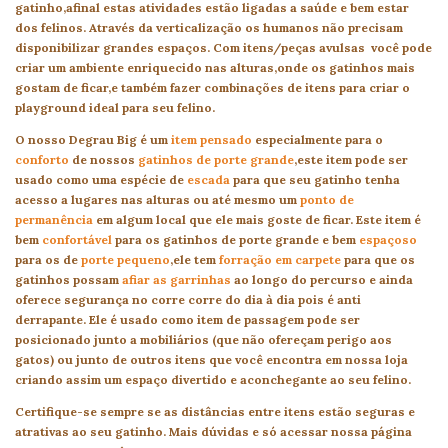
gatinho,afinal estas atividades estão ligadas a saúde e bem estar
dos felinos. Através da verticalização os humanos não precisam
disponibilizar grandes espaços. Com itens/peças avulsas você pode
criar um ambiente enriquecido nas alturas,onde os gatinhos mais
gostam de ficar,e também fazer combinações de itens para criar o
playground ideal para seu felino.
O nosso Degrau Big é um
item pensado
especialmente para o
conforto
de nossos
gatinhos de porte grande
,este item pode ser
usado como uma espécie de
escada
para que seu gatinho tenha
acesso a lugares nas alturas ou até mesmo um
ponto de
permanência
em algum local que ele mais goste de ficar. Este item é
bem
confortável
para os gatinhos de porte grande e bem
espaçoso
para os de
porte pequeno
,ele tem
forração em carpete
para que os
gatinhos possam
afiar as garrinhas
ao longo do percurso e ainda
oferece segurança no corre corre do dia à dia pois é anti
derrapante. Ele é usado como item de passagem pode ser
posicionado junto a mobiliários (que não ofereçam perigo aos
gatos) ou junto de outros itens que você encontra em nossa loja
criando assim um espaço divertido e aconchegante ao seu felino.
Certifique-se sempre se as distâncias entre itens estão seguras e
atrativas ao seu gatinho. Mais dúvidas e só acessar nossa página