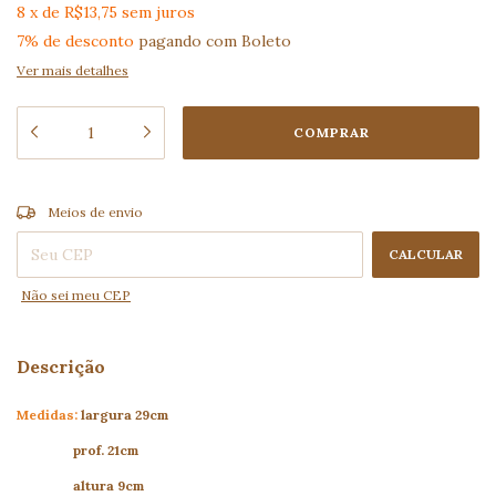
8
x
de
R$13,75
sem juros
7% de desconto
pagando com Boleto
Ver mais detalhes
ALTERAR CEP
Entregas para o CEP:
Meios de envio
CALCULAR
Não sei meu CEP
Descrição
Medidas:
largura 29cm
prof. 21cm
altura 9cm