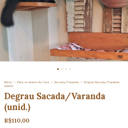
Início
>
Para os donos da Casa
>
Sacada/Varanda
>
Degrau Sacada/Varanda
(unid.)
Degrau Sacada/Varanda
(unid.)
R$110,00