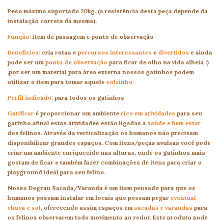
Peso máximo suportado 20kg. (a resistência desta peça depende da
instalação correta da mesma).
Função:
item de passagem e ponto de observação
Beneficios:
cria rotas e
percursos
interessantes
e
divertidos
e ainda
pode ser um
ponto de observação
para ficar de olho na vida alheia :)
,por ser um material para área externa nossos gatinhos podem
utilizar o item para tomar aquele
solzinho
Perfil indicado:
para todos os gatinhos
Gatificar
é proporcionar um ambiente
rico em atividades
para seu
gatinho,afinal estas atividades estão ligadas a
saúde e bem estar
dos felinos. Através da verticalização os humanos não precisam
disponibilizar grandes espaços. Com itens/peças avulsas você pode
criar um ambiente enriquecido nas alturas, onde os gatinhos mais
gostam de ficar e também fazer combinações de itens para criar o
playground ideal para seu felino.
Nosso Degrau Sacada/Varanda é um item pensado para que os
humanos possam instalar em locais que possam pegar
eventual
chuva e sol
, oferecendo assim espaços em
sacadas e varandas
para
os felinos observarem todo movimento ao redor. Este produto pode