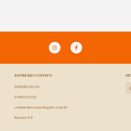
ENTRE EM CONTATO
NE
5511995225220
11 995225220
contato@acasaedogato.com.br
Suzano S.P.