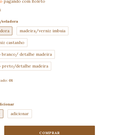
to
pagando com Boleto
s
/seladora
adora
madeira/verniz imbuia
niz castanho
 branco/ detalhe madeira
 preto/detalhe madeira
rado:
01
dicionar
r
adicionar