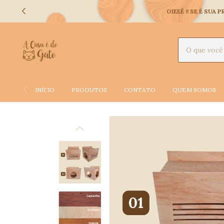
OIEEÊ !! SE É SU
INÍCIO
PRODUTOS
CONTATO
QUEM SOMOS