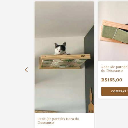
p (unidade)
Rede (de parede
do Descanso
R$165,00
COMPRAR
Rede (de parede) Hora do
Descanso