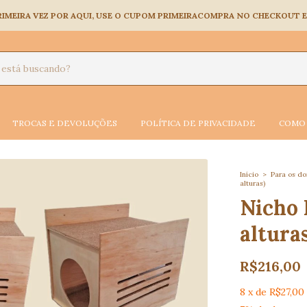
A PRIMEIRA VEZ POR AQUI, USE O CUPOM PRIMEIRACOMPRA NO CHECKOUT
TROCAS E DEVOLUÇÕES
POLÍTICA DE PRIVACIDADE
COMO 
Início
>
Para os d
alturas)
Nicho 
alturas
R$216,00
8
x
de
R$27,00