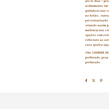
até 15 dias + pr
acabamento em v
gatinhos) nas c
no botão, outra
pet texturizado 
criando assim p
madeira) nas co
opçôes com reve
referente ao se
caso queira opç
Obs. LEMBRE SE 
perfurado, peça
perfurado.