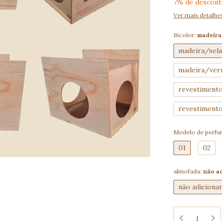
7% de descon
Ver mais detalhe
Bicolor:
madeira
madeira/sel
madeira/ver
revestimento
revestimento
Modelo de perfu
01
02
almofada:
não a
não adiciona