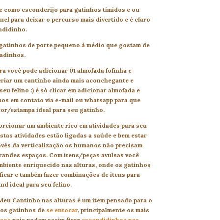
e como esconderijo para gatinhos tímidos e ou
el para deixar o percurso mais divertido e é claro
ndidinho.
gatinhos de porte pequeno à médio que gostam de
hadinhos.
a você pode adicionar 01 almofada fofinha e
riar um cantinho ainda mais aconchegante e
eu felino :) é só clicar em adicionar almofada e
os em contato via e-mail ou whatsapp para que
cor/estampa ideal para seu gatinho.
porcionar um ambiente rico em atividades para seu
estas atividades estão ligadas a saúde e bem estar
ravés da verticalização os humanos não precisam
grandes espaços. Com itens/peças avulsas você
mbiente enriquecido nas alturas, onde os gatinhos
ficar e também fazer combinações de itens para
nd ideal para seu felino.
eu Cantinho nas alturas é um item pensado para o
dos gatinhos de
se entocar
, principalmente os mais
osos
pois podem assim ficar
escondidinhos nas