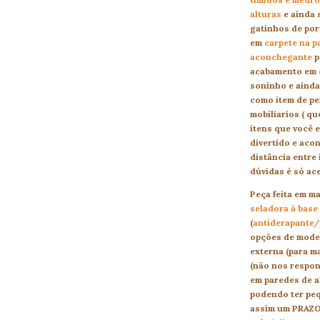
alturas
e ainda 
gatinhos de por
em
carpete na p
aconchegante
p
acabamento em
soninho e aind
como item de p
mobilíarios ( q
itens que você 
divertido e aco
distância entre 
dúvidas é só ac
Peça feita em 
seladora à base
(
antiderapante/p
opções de model
externa (para m
(não nos respon
em paredes de a
podendo ter peq
assim um PRAZ