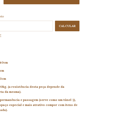
ALTERAR CEP
 CEP:
vio
CALCULAR
P
 40cm
cm
3cm
0kg. (a resistência desta peça depende da
eta da mesma).
permanência e passagem (serve como um túnel :)),
espaço especial e mais atrativo compor com itens de
ada).