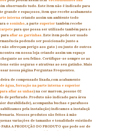
sim observando tudo. Este item não é indicado para
te grande e espaçosos, item que recebe acabamento
arte interna
criando assim um ambiente todo
ara o
soninho
, a parte
superior
também recebe
carpete
para que possa ser utilizado também para o
a para
afiar as garrinhas
. Este item pode ser usado
ermanência podendo ser posicionado junto a
ue não ofereçam perigo aos gato ) ou junto de outros
encontra em nossa loja criando assim um espaço
nchegante ao seu felino. Certifique-se sempre se as
itens estão seguras e atrativas ao seu gatinho. Mais
essar nossa página Perguntas Frequentes.
madeira de compensado lixada,com acabamento
 de água
,
forração na parte interna e superior
ara afiar as
unhas
) na cor marrom, possue 02
o de perfurado. Produto não indicado para área
aior durabilidade), acompanha buchas e parafusos
sabilizamos pela instalação) indicamos a instalaçã
lvenaria. Nossos produtos são feitos à mão
uenas variações de tamanho e tonalidade existindo
O PARA A PRODUÇÃO DO PRODUTO que pode ser de