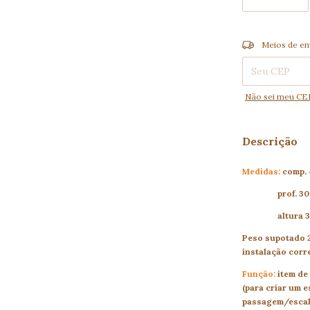
Entregas para o
Meios de en
Não sei meu CE
Descrição
Medidas:
comp.
prof. 30
altura 3
Peso supotado 2
instalação corr
Função:
item de 
(para criar um 
passagem/escal